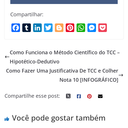
Compartilhar:
F
T
L
T
B
P
W
M
P
a
u
i
w
l
i
h
e
o
c
m
n
i
o
n
a
s
c
Como Funciona o Método Científico do TCC –
e
b
k
t
g
t
t
s
k
Hipotético-Dedutivo‍
b
l
e
t
g
e
s
e
e
Como Fazer Uma Justificativa De TCC e Colher
o
r
d
e
e
r
A
n
t
o
I
r
r
e
p
g
Nota 10 [INFOGRÁFICO]
k
n
s
p
e
Compartilhe esse post:
t
r
Você pode gostar também