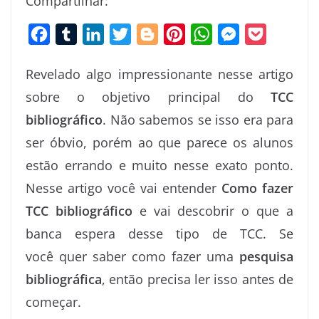
Compartilhar:
F
T
L
T
B
P
W
M
P
a
u
i
w
l
i
h
e
o
Revelado algo impressionante nesse artigo
c
m
n
i
o
n
a
s
c
sobre o objetivo principal do
TCC
e
b
k
t
g
t
t
s
k
bibliográfico
. Não sabemos se isso era para
b
l
e
t
g
e
s
e
e
o
r
d
e
e
r
A
n
t
ser óbvio, porém ao que parece os alunos
o
I
r
r
e
p
g
estão errando e muito nesse exato ponto.
k
n
s
p
e
Nesse artigo você vai entender
Como fazer
t
r
TCC bibliográfico
e vai descobrir o que a
banca espera desse tipo de TCC. Se
você quer saber como fazer uma
pesquisa
bibliográfica
, então precisa ler isso antes de
começar.