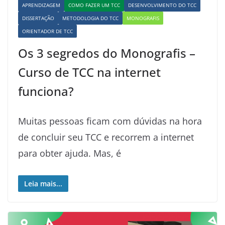
APRENDIZAGEM
COMO FAZER UM TCC
DESENVOLVIMENTO DO TCC
DISSERTAÇÃO
METODOLOGIA DO TCC
MONOGRAFIS
ORIENTADOR DE TCC
Os 3 segredos do Monografis –
Curso de TCC na internet
funciona?
Muitas pessoas ficam com dúvidas na hora
de concluir seu TCC e recorrem a internet
para obter ajuda. Mas, é
Leia mais...