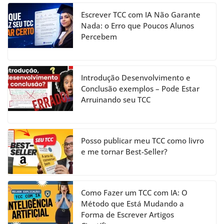
b
a
dI
u
Escrever TCC com IA Não Garante
o
m
n
b
Nada: o Erro que Poucos Alunos
Percebem
o
e
k
C
h
Introdução Desenvolvimento e
a
Conclusão exemplos – Pode Estar
Arruinando seu TCC
n
n
el
Posso publicar meu TCC como livro
e me tornar Best-Seller?
Como Fazer um TCC com IA: O
Método que Está Mudando a
Forma de Escrever Artigos