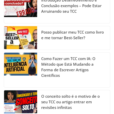
Introdução Desenvolvimento e
a
Conclusão exemplos – Pode Estar
Arruinando seu TCC
n
n
el
Posso publicar meu TCC como livro
e me tornar Best-Seller?
Como Fazer um TCC com IA: O
Método que Está Mudando a
Forma de Escrever Artigos
Científicos
O conceito solto é o motivo de o
seu TCC ou artigo entrar em
revisões infinitas