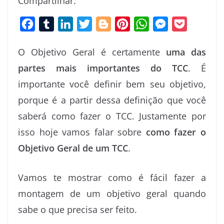
Compartilhar:
F
T
L
T
B
P
W
M
P
a
u
i
w
l
i
h
e
o
O Objetivo Geral é certamente
uma das
c
m
n
i
o
n
a
s
c
partes mais importantes do TCC
. É
e
b
k
t
g
t
t
s
k
importante você definir bem seu objetivo,
b
l
e
t
g
e
s
e
e
o
r
d
e
e
r
A
n
t
porque é a partir dessa definição que você
o
I
r
r
e
p
g
saberá como fazer o TCC. Justamente por
k
n
s
p
e
isso hoje vamos falar sobre
como fazer o
t
r
Objetivo Geral de um TCC
.
Vamos te mostrar como é fácil fazer a
montagem de um objetivo geral quando
sabe o que precisa ser feito.