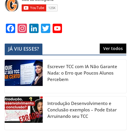
F
In
Li
T
Y
a
st
n
w
o
c
a
k
itt
u
JÁ VIU ESSES?
Ver todos
e
gr
e
er
T
b
a
dI
u
Escrever TCC com IA Não Garante
o
m
n
b
Nada: o Erro que Poucos Alunos
Percebem
o
e
k
C
h
Introdução Desenvolvimento e
a
Conclusão exemplos – Pode Estar
Arruinando seu TCC
n