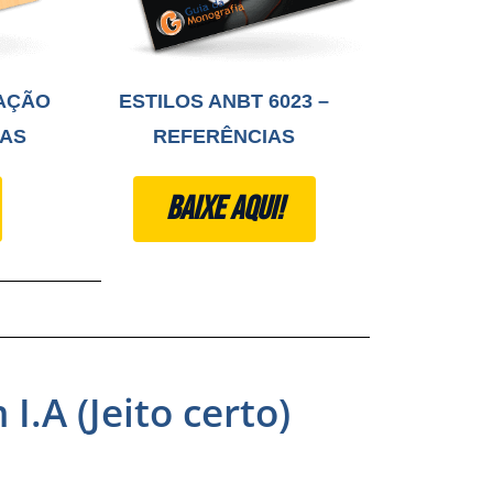
AÇÃO
ESTILOS ANBT 6023 –
PAS
REFERÊNCIAS​
BAIXE AQUI!
.A (Jeito certo)