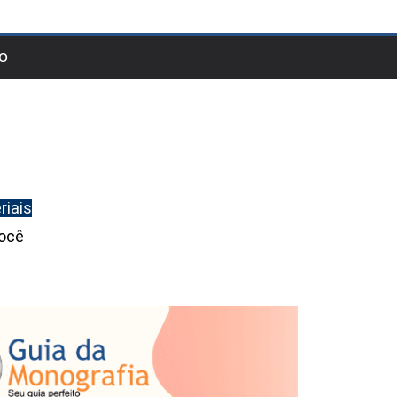
O
riais
você