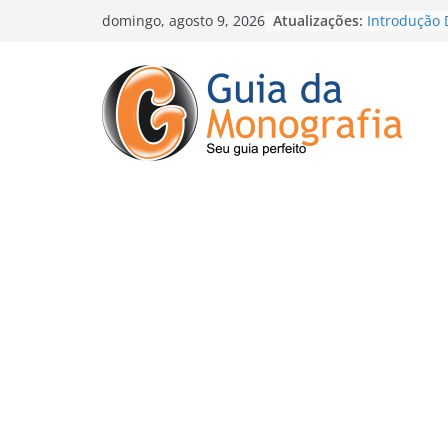
Escrever TC
Atualizações:
domingo, agosto 9, 2026
Nada: o Err
Percebem
Introdução 
Conclusão e
Arruinando
Posso publi
e me tornar 
Como Fazer
Método que
de Escrever 
O conceito s
seu TCC ou 
revisões inf