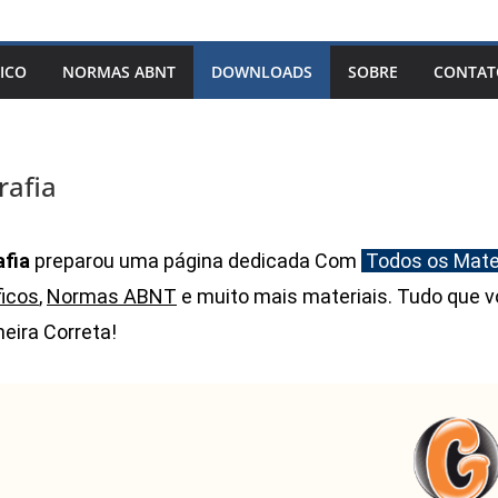
ICO
NORMAS ABNT
DOWNLOADS
SOBRE
CONTAT
afia
fia
preparou uma página dedicada Com
Todos os Mate
ficos
,
Normas ABNT
e muito mais materiais. Tudo que 
eira Correta!