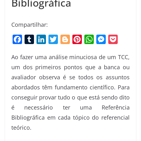
Bibliográfica
Compartilhar:
F
T
L
T
B
P
W
M
P
a
u
i
w
l
i
h
e
o
Ao fazer uma análise minuciosa de um TCC,
c
m
n
i
o
n
a
s
c
um dos primeiros pontos que a banca ou
e
b
k
t
g
t
t
s
k
avaliador observa é se todos os assuntos
b
l
e
t
g
e
s
e
e
o
r
d
e
e
r
A
n
t
abordados têm fundamento científico. Para
o
I
r
r
e
p
g
conseguir provar tudo o que está sendo dito
k
n
s
p
e
é necessário ter uma Referência
t
r
Bibliográfica em cada tópico do referencial
teórico.