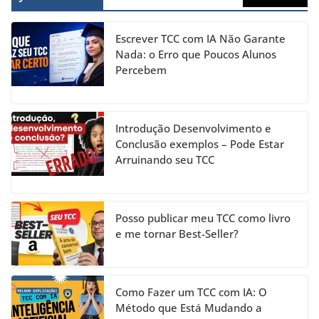
e
gr
e
er
T
b
a
dI
u
Escrever TCC com IA Não Garante
o
m
n
b
Nada: o Erro que Poucos Alunos
Percebem
o
e
k
C
h
Introdução Desenvolvimento e
a
Conclusão exemplos – Pode Estar
Arruinando seu TCC
n
n
el
Posso publicar meu TCC como livro
e me tornar Best-Seller?
Como Fazer um TCC com IA: O
Método que Está Mudando a