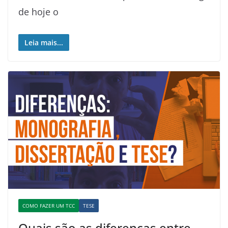
de hoje o
Leia mais...
COMO FAZER UM TCC
TESE
Quais são as diferenças entre