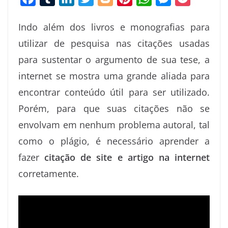
a
u
i
w
l
i
h
e
o
Indo além dos livros e monografias para
c
m
n
i
o
n
a
s
c
utilizar de pesquisa nas citações usadas
e
b
k
t
g
t
t
s
k
para sustentar o argumento de sua tese, a
b
l
e
t
g
e
s
e
e
o
r
d
e
e
r
A
n
t
internet se mostra uma grande aliada para
o
I
r
r
e
p
g
encontrar conteúdo útil para ser utilizado.
k
n
s
p
e
Porém, para que suas citações não se
t
r
envolvam em nenhum problema autoral, tal
como o plágio, é necessário aprender a
fazer
citação de site e artigo na internet
corretamente.