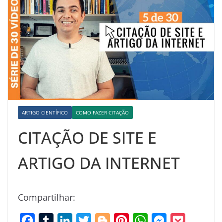
ARTIGO CIENTÍFICO
COMO FAZER CITAÇÃO
CITAÇÃO DE SITE E
ARTIGO DA INTERNET
Compartilhar:
F
T
L
T
B
P
W
M
P