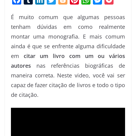
a
u
i
w
l
i
h
e
o
É muito comum que algumas pessoas
c
m
n
i
o
n
a
s
c
tenham dúvidas em como realmente
e
b
k
t
g
t
t
s
k
montar uma monografia. E mais comum
b
l
e
t
g
e
s
e
e
o
r
d
e
e
r
A
n
t
ainda é que se enfrente alguma dificuldade
o
I
r
r
e
p
g
em
citar um livro com um ou vários
k
n
s
p
e
autores
nas referências biográficas de
t
r
maneira correta. Neste video, você vai ser
capaz de fazer citação de livros e todo o tipo
de citação.