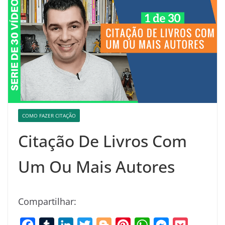
COMO FAZER CITAÇÃO
Citação De Livros Com
Um Ou Mais Autores
Compartilhar:
F
T
L
T
B
P
W
M
P