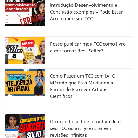
h
Introdução Desenvolvimento e
a
Conclusão exemplos – Pode Estar
Arruinando seu TCC
n
n
el
Posso publicar meu TCC como livro
e me tornar Best-Seller?
Como Fazer um TCC com IA: O
Método que Está Mudando a
Forma de Escrever Artigos
Científicos
O conceito solto é o motivo de o
seu TCC ou artigo entrar em
revisões infinitas