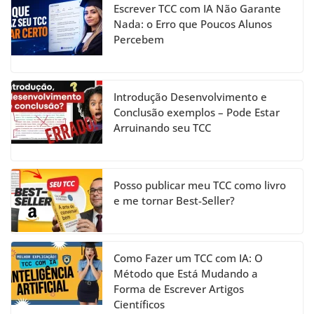
b
a
dI
u
Escrever TCC com IA Não Garante
o
m
n
b
Nada: o Erro que Poucos Alunos
Percebem
o
e
k
C
h
Introdução Desenvolvimento e
a
Conclusão exemplos – Pode Estar
Arruinando seu TCC
n
n
el
Posso publicar meu TCC como livro
e me tornar Best-Seller?
Como Fazer um TCC com IA: O
Método que Está Mudando a
Forma de Escrever Artigos
Científicos