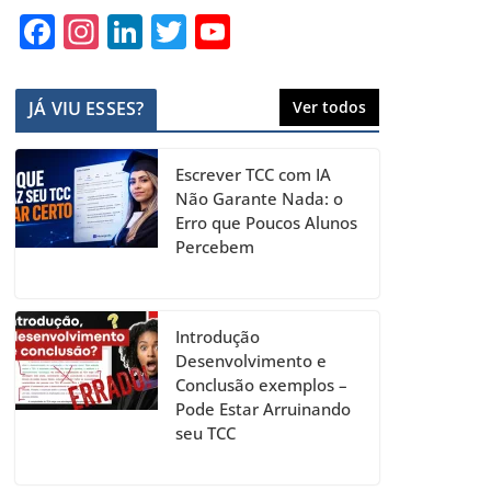
F
In
Li
T
Y
a
st
n
w
o
c
a
k
itt
u
JÁ VIU ESSES?
Ver todos
e
gr
e
er
T
b
a
dI
u
Escrever TCC com IA
o
m
n
b
Não Garante Nada: o
Erro que Poucos Alunos
o
e
Percebem
k
C
h
a
Introdução
Desenvolvimento e
n
Conclusão exemplos –
n
Pode Estar Arruinando
seu TCC
el