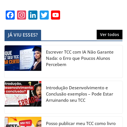
F
In
Li
T
Y
a
st
n
w
o
c
a
k
itt
u
JÁ VIU ESSES?
Ver todos
e
gr
e
er
T
b
a
dI
u
Escrever TCC com IA Não Garante
o
m
n
b
Nada: o Erro que Poucos Alunos
Percebem
o
e
k
C
h
Introdução Desenvolvimento e
a
Conclusão exemplos – Pode Estar
Arruinando seu TCC
n
n
el
Posso publicar meu TCC como livro