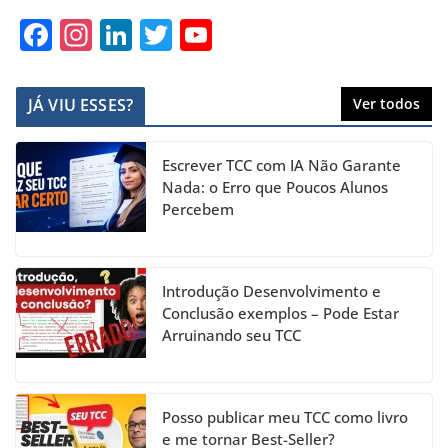
F
In
Li
T
Y
a
st
n
w
o
c
a
k
itt
u
JÁ VIU ESSES?
Ver todos
e
gr
e
er
T
b
a
dI
u
Escrever TCC com IA Não Garante
o
m
n
b
Nada: o Erro que Poucos Alunos
Percebem
o
e
k
C
h
Introdução Desenvolvimento e
a
Conclusão exemplos – Pode Estar
Arruinando seu TCC
n
n
el
Posso publicar meu TCC como livro
e me tornar Best-Seller?