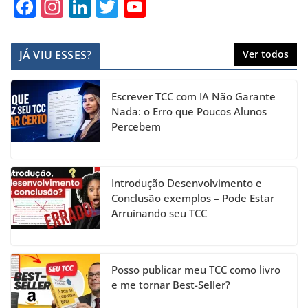
F
In
Li
T
Y
a
st
n
w
o
c
a
k
itt
u
JÁ VIU ESSES?
Ver todos
e
gr
e
er
T
b
a
dI
u
Escrever TCC com IA Não Garante
o
m
n
b
Nada: o Erro que Poucos Alunos
Percebem
o
e
k
C
h
Introdução Desenvolvimento e
a
Conclusão exemplos – Pode Estar
Arruinando seu TCC
n
n
el
Posso publicar meu TCC como livro
e me tornar Best-Seller?