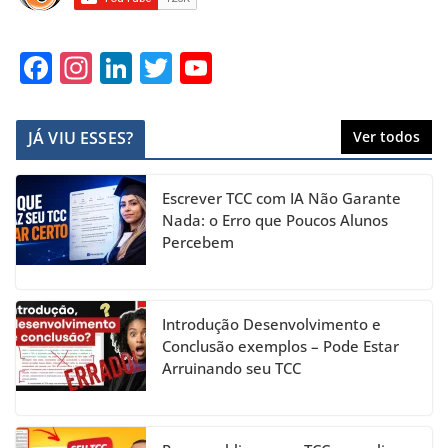
F
In
Li
T
Y
a
st
n
w
o
c
a
k
itt
u
JÁ VIU ESSES?
Ver todos
e
gr
e
er
T
b
a
dI
u
Escrever TCC com IA Não Garante
o
m
n
b
Nada: o Erro que Poucos Alunos
Percebem
o
e
k
C
h
Introdução Desenvolvimento e
a
Conclusão exemplos – Pode Estar
Arruinando seu TCC
n
n