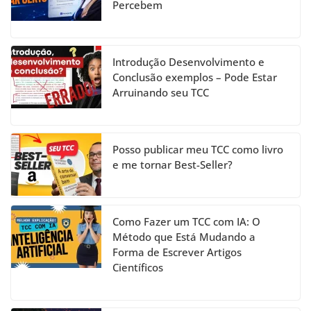
Percebem
o
e
k
C
h
Introdução Desenvolvimento e
a
Conclusão exemplos – Pode Estar
Arruinando seu TCC
n
n
el
Posso publicar meu TCC como livro
e me tornar Best-Seller?
Como Fazer um TCC com IA: O
Método que Está Mudando a
Forma de Escrever Artigos
Científicos