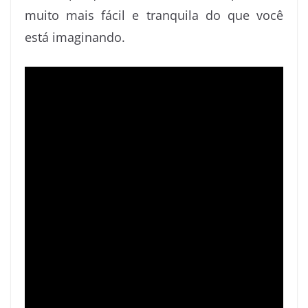
k
n
s
p
e
muito mais fácil e tranquila do que você
t
r
está imaginando.