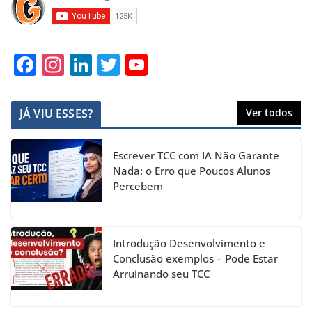
F
In
Li
T
Y
a
st
n
w
o
c
a
k
itt
u
JÁ VIU ESSES?
Ver todos
e
gr
e
er
T
b
a
dI
u
Escrever TCC com IA Não Garante
o
m
n
b
Nada: o Erro que Poucos Alunos
Percebem
o
e
k
C
h
Introdução Desenvolvimento e
a
Conclusão exemplos – Pode Estar
Arruinando seu TCC
n
n