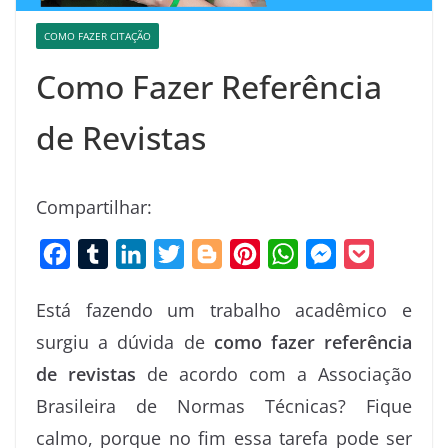
COMO FAZER CITAÇÃO
Como Fazer Referência
de Revistas
Compartilhar:
F
T
L
T
B
P
W
M
P
a
u
i
w
l
i
h
e
o
Está fazendo um trabalho acadêmico e
c
m
n
i
o
n
a
s
c
surgiu a dúvida de
como fazer referência
e
b
k
t
g
t
t
s
k
de revistas
de acordo com a Associação
b
l
e
t
g
e
s
e
e
o
r
d
e
e
r
A
n
t
Brasileira de Normas Técnicas? Fique
o
I
r
r
e
p
g
calmo, porque no fim essa tarefa pode ser