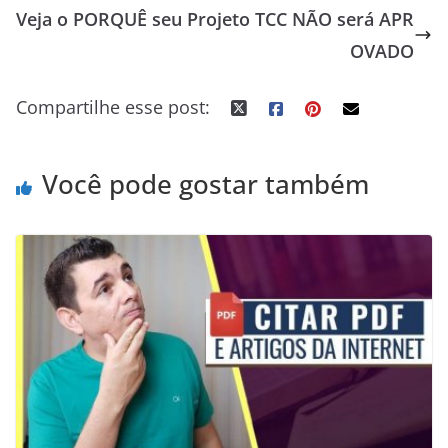
Veja o PORQUÊ seu Projeto TCC NÃO será APR
b
l
e
t
g
e
s
e
e
o
r
d
e
e
r
A
n
t
OVADO
o
I
r
r
e
p
g
Compartilhe esse post:
k
n
s
p
e
t
r
Você pode gostar também