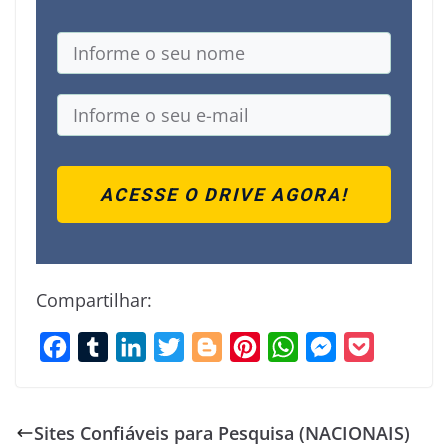
ACESSE O DRIVE AGORA!
Compartilhar:
F
T
L
T
B
P
W
M
P
a
u
i
w
l
i
h
e
o
c
m
n
i
o
n
a
s
c
Sites Confiáveis para Pesquisa (NACIONAIS)
e
b
k
t
g
t
t
s
k