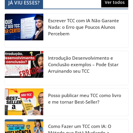
c
a
k
itt
u
JÁ VIU ESSES?
Ver todos
e
gr
e
er
T
b
a
dI
u
Escrever TCC com IA Não Garante
o
m
n
b
Nada: o Erro que Poucos Alunos
Percebem
o
e
k
C
h
Introdução Desenvolvimento e
a
Conclusão exemplos – Pode Estar
Arruinando seu TCC
n
n
el
Posso publicar meu TCC como livro
e me tornar Best-Seller?
Como Fazer um TCC com IA: O
Método que Está Mudando a