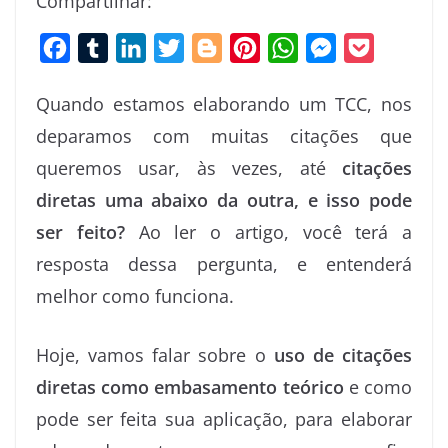
Compartilhar:
F
T
L
T
B
P
W
M
P
a
u
i
w
l
i
h
e
o
Quando estamos elaborando um TCC, nos
c
m
n
i
o
n
a
s
c
deparamos com muitas citações que
e
b
k
t
g
t
t
s
k
queremos usar, às vezes, até
citações
b
l
e
t
g
e
s
e
e
o
r
d
e
e
r
A
n
t
diretas uma abaixo da outra, e isso pode
o
I
r
r
e
p
g
ser feito?
Ao ler o artigo, você terá a
k
n
s
p
e
resposta dessa pergunta, e entenderá
t
r
melhor como funciona.
Hoje, vamos falar sobre o
uso de citações
diretas como embasamento teórico
e como
pode ser feita sua aplicação, para elaborar