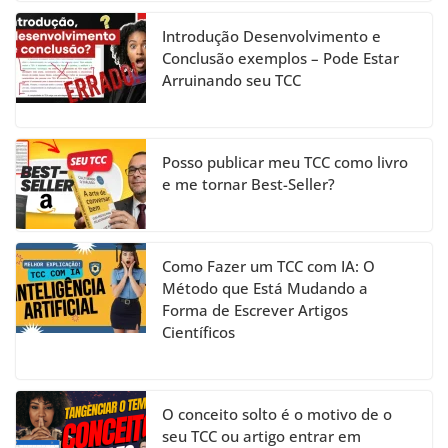
k
C
h
Introdução Desenvolvimento e
a
Conclusão exemplos – Pode Estar
Arruinando seu TCC
n
n
el
Posso publicar meu TCC como livro
e me tornar Best-Seller?
Como Fazer um TCC com IA: O
Método que Está Mudando a
Forma de Escrever Artigos
Científicos
O conceito solto é o motivo de o
seu TCC ou artigo entrar em