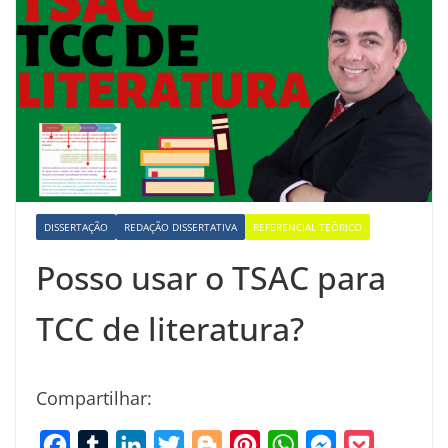
DISSERTAÇÃO
REDAÇÃO DISSERTATIVA
REFERENCIAL TEÓRICO
Posso usar o TSAC para
TCC de literatura?
Compartilhar:
F
T
L
T
B
P
W
M
P