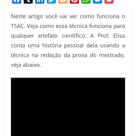
a
u
i
w
l
i
h
e
o
Neste artigo você vai ver como funciona o
c
m
n
i
o
n
a
s
c
TSAC. Veja como essa técnica funciona para
e
b
k
t
g
t
t
s
k
qualquer artefato científico. A Prof. Elisa
b
l
e
t
g
e
s
e
e
o
r
d
e
e
r
A
n
t
conta uma história pessoal dela usando a
o
I
r
r
e
p
g
técnica na redação da prova do mestrado,
k
n
s
p
e
veja abaixo.
t
r