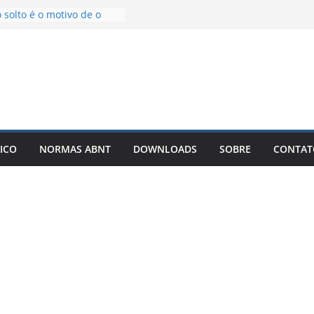
 solto é o motivo de o
u artigo entrar em
nfinitas
TCC com IA Não Garante
rro que Poucos Alunos
o Desenvolvimento e
 exemplos – Pode Estar
o seu TCC
licar meu TCC como livro
ICO
NORMAS ABNT
DOWNLOADS
SOBRE
CONTAT
r Best-Seller?
r um TCC com IA: O
ue Está Mudando a Forma
r Artigos Científicos