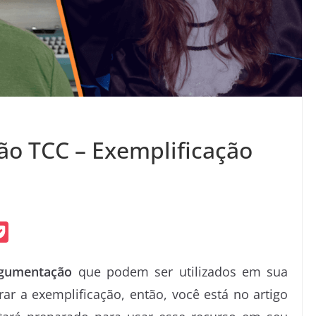
o TCC – Exemplificação
P
o
rgumentação
que podem ser utilizados em sua
c
r a exemplificação, então, você está no artigo
k