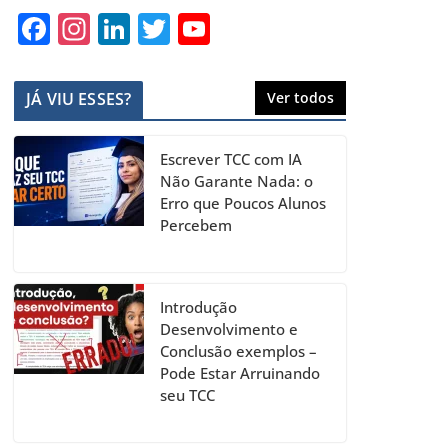
F
In
Li
T
Y
a
st
n
w
o
c
a
k
itt
u
JÁ VIU ESSES?
Ver todos
e
gr
e
er
T
b
a
dI
u
Escrever TCC com IA
o
m
n
b
Não Garante Nada: o
Erro que Poucos Alunos
o
e
Percebem
k
C
h
a
Introdução
Desenvolvimento e
n
Conclusão exemplos –
n
Pode Estar Arruinando
seu TCC
el