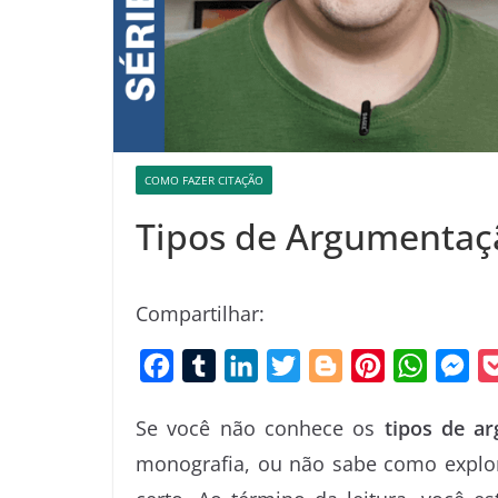
COMO FAZER CITAÇÃO
Tipos de Argumentaçã
Compartilhar:
F
T
L
T
B
P
W
M
a
u
i
w
l
i
h
e
Se você não conhece os
tipos de a
c
m
n
i
o
n
a
s
monografia, ou não sabe como explora
e
b
k
t
g
t
t
s