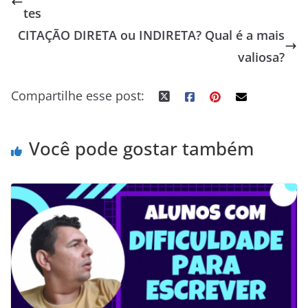
tes
b
l
e
t
g
e
s
e
e
CITAÇÃO DIRETA ou INDIRETA? Qual é a mais
o
r
d
e
e
r
A
n
t
o
I
r
r
e
p
g
valiosa?
k
n
s
p
e
Compartilhe esse post:
t
r
Você pode gostar também