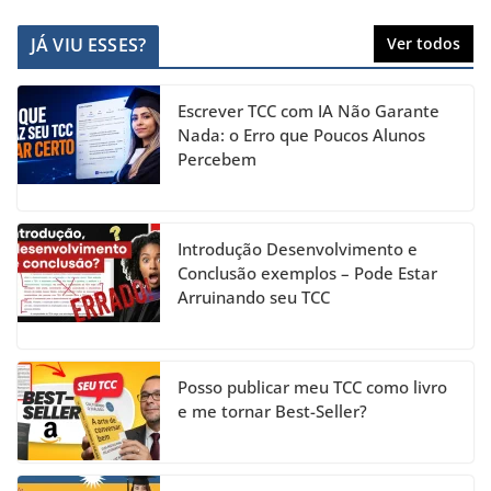
a
st
n
w
o
c
a
k
itt
u
JÁ VIU ESSES?
Ver todos
e
gr
e
er
T
b
a
dI
u
Escrever TCC com IA Não Garante
o
m
n
b
Nada: o Erro que Poucos Alunos
Percebem
o
e
k
C
h
Introdução Desenvolvimento e
a
Conclusão exemplos – Pode Estar
Arruinando seu TCC
n
n
el
Posso publicar meu TCC como livro
e me tornar Best-Seller?