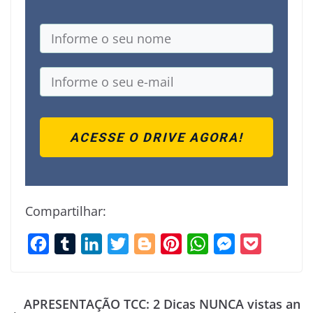
ACESSE O DRIVE AGORA!
Compartilhar:
F
T
L
T
B
P
W
M
P
a
u
i
w
l
i
h
e
o
c
m
n
i
o
n
a
s
c
APRESENTAÇÃO TCC: 2 Dicas NUNCA vistas an
e
b
k
t
g
t
t
s
k