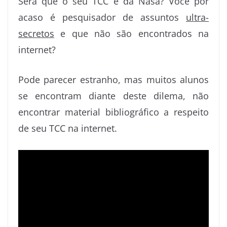
Será que o seu TCC é da Nasa? Você por
c
m
n
i
o
n
a
s
c
acaso é pesquisador de assuntos
ultra-
e
b
k
t
g
t
t
s
k
secretos
e que não são encontrados na
b
l
e
t
g
e
s
e
e
o
r
d
e
e
r
A
n
t
internet?
o
I
r
r
e
p
g
Pode parecer estranho, mas muitos alunos
k
n
s
p
e
t
r
se encontram diante deste dilema, não
encontrar material bibliográfico a respeito
de seu TCC na internet.