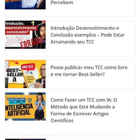
Percebem
o
e
k
C
h
Introdução Desenvolvimento e
a
Conclusão exemplos – Pode Estar
Arruinando seu TCC
n
n
el
Posso publicar meu TCC como livro
e me tornar Best-Seller?
Como Fazer um TCC com IA: O
Método que Está Mudando a
Forma de Escrever Artigos
Científicos