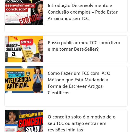
h
Introdução Desenvolvimento e
a
Conclusão exemplos – Pode Estar
Arruinando seu TCC
n
n
el
Posso publicar meu TCC como livro
e me tornar Best-Seller?
Como Fazer um TCC com IA: O
Método que Está Mudando a
Forma de Escrever Artigos
Científicos
O conceito solto é o motivo de o
seu TCC ou artigo entrar em
revisões infinitas