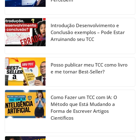
o
e
k
C
h
Introdução Desenvolvimento e
a
Conclusão exemplos – Pode Estar
Arruinando seu TCC
n
n
el
Posso publicar meu TCC como livro
e me tornar Best-Seller?
Como Fazer um TCC com IA: O
Método que Está Mudando a
Forma de Escrever Artigos
Científicos