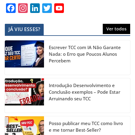
F
In
Li
T
Y
a
st
n
w
o
c
a
k
itt
u
JÁ VIU ESSES?
Ver todos
e
gr
e
er
T
b
a
dI
u
Escrever TCC com IA Não Garante
o
m
n
b
Nada: o Erro que Poucos Alunos
Percebem
o
e
k
C
h
Introdução Desenvolvimento e
a
Conclusão exemplos – Pode Estar
Arruinando seu TCC
n
n
el
Posso publicar meu TCC como livro
e me tornar Best-Seller?