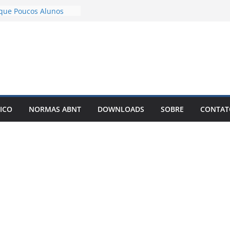
 com IA Não Garante
 que Poucos Alunos
esenvolvimento e
emplos – Pode Estar
eu TCC
ar meu TCC como livro
est-Seller?
m TCC com IA: O
Está Mudando a Forma
ICO
NORMAS ABNT
DOWNLOADS
SOBRE
CONTAT
rtigos Científicos
lto é o motivo de o
tigo entrar em
itas