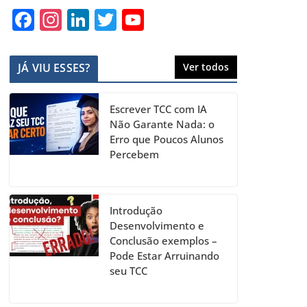
F
In
Li
T
Y
a
st
n
w
o
c
a
k
itt
u
JÁ VIU ESSES?
Ver todos
e
gr
e
er
T
b
a
dI
u
Escrever TCC com IA
o
m
n
b
Não Garante Nada: o
Erro que Poucos Alunos
o
e
Percebem
k
C
h
a
Introdução
Desenvolvimento e
n
Conclusão exemplos –
n
Pode Estar Arruinando
seu TCC
el