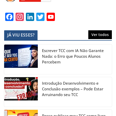
F
In
Li
T
Y
a
st
n
w
o
c
a
k
itt
u
JÁ VIU ESSES?
Ver todos
e
gr
e
er
T
b
a
dI
u
Escrever TCC com IA Não Garante
o
m
n
b
Nada: o Erro que Poucos Alunos
Percebem
o
e
k
C
h
Introdução Desenvolvimento e
a
Conclusão exemplos – Pode Estar
Arruinando seu TCC
n
n
Posso publicar meu TCC como livro