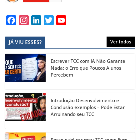
F
In
Li
T
Y
a
st
n
w
o
c
a
k
itt
u
JÁ VIU ESSES?
Ver todos
e
gr
e
er
T
b
a
dI
u
Escrever TCC com IA Não Garante
o
m
n
b
Nada: o Erro que Poucos Alunos
Percebem
o
e
k
C
h
Introdução Desenvolvimento e
a
Conclusão exemplos – Pode Estar
Arruinando seu TCC
n
n
Posso publicar meu TCC como livro