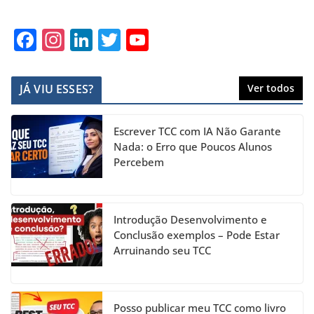
F
In
Li
T
Y
a
st
n
w
o
c
a
k
itt
u
JÁ VIU ESSES?
Ver todos
e
gr
e
er
T
b
a
dI
u
Escrever TCC com IA Não Garante
o
m
n
b
Nada: o Erro que Poucos Alunos
Percebem
o
e
k
C
h
Introdução Desenvolvimento e
a
Conclusão exemplos – Pode Estar
Arruinando seu TCC
n
n
el
Posso publicar meu TCC como livro