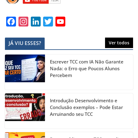
F
In
Li
T
Y
a
st
n
w
o
c
a
k
itt
u
JÁ VIU ESSES?
Ver todos
e
gr
e
er
T
b
a
dI
u
Escrever TCC com IA Não Garante
o
m
n
b
Nada: o Erro que Poucos Alunos
Percebem
o
e
k
C
h
Introdução Desenvolvimento e
a
Conclusão exemplos – Pode Estar
Arruinando seu TCC
n
n