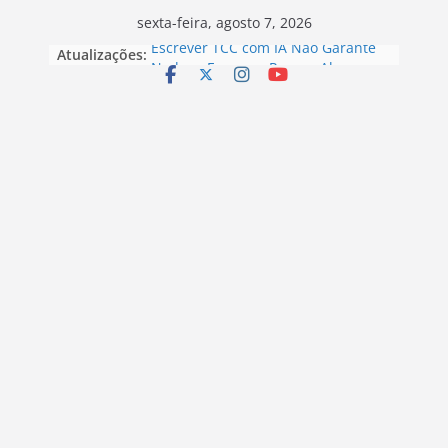
Skip
sexta-feira, agosto 7, 2026
to
Atualizações:
Escrever TCC com IA Não Garante
Nada: o Erro que Poucos Alunos
content
Percebem
Introdução Desenvolvimento e
Conclusão exemplos – Pode Estar
Arruinando seu TCC
Posso publicar meu TCC como livro
e me tornar Best-Seller?
Como Fazer um TCC com IA: O
Método que Está Mudando a Forma
de Escrever Artigos Científicos
O conceito solto é o motivo de o
seu TCC ou artigo entrar em
revisões infinitas