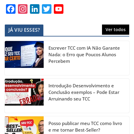
F
In
Li
T
Y
a
st
n
w
o
c
a
k
itt
u
JÁ VIU ESSES?
Ver todos
e
gr
e
er
T
b
a
dI
u
Escrever TCC com IA Não Garante
o
m
n
b
Nada: o Erro que Poucos Alunos
Percebem
o
e
k
C
h
Introdução Desenvolvimento e
a
Conclusão exemplos – Pode Estar
Arruinando seu TCC
n
n
el
Posso publicar meu TCC como livro
e me tornar Best-Seller?