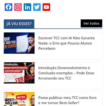
F
In
Li
T
Y
a
st
n
w
o
c
a
k
itt
u
JÁ VIU ESSES?
Ver todos
e
gr
e
er
T
b
a
dI
u
Escrever TCC com IA Não Garante
o
m
n
b
Nada: o Erro que Poucos Alunos
Percebem
o
e
k
C
h
Introdução Desenvolvimento e
a
Conclusão exemplos – Pode Estar
Arruinando seu TCC
n
n
el
Posso publicar meu TCC como livro
e me tornar Best-Seller?