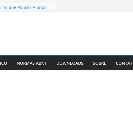
 TCC com IA Não Garante
Erro que Poucos Alunos
m
ão Desenvolvimento e
o exemplos – Pode Estar
ndo seu TCC
blicar meu TCC como livro
nar Best-Seller?
zer um TCC com IA: O
que Está Mudando a Forma
ICO
NORMAS ABNT
DOWNLOADS
SOBRE
CONTAT
er Artigos Científicos
to solto é o motivo de o
ou artigo entrar em
infinitas