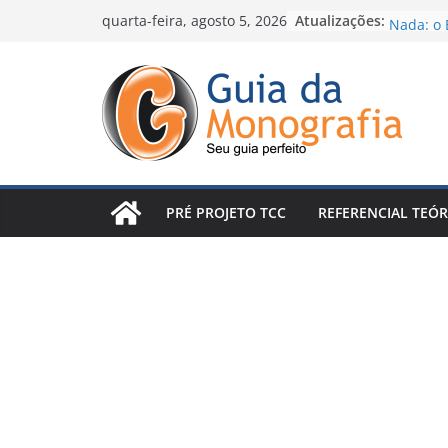
Skip
Atualizações:
Escrever
quarta-feira, agosto 5, 2026
Nada: o 
to
Percebe
content
Introduç
Conclusã
Arruina
Posso pu
e me tor
Como Fa
Método 
PRÉ PROJETO TCC
REFERENCIAL TEÓR
de Escrev
O concei
seu TCC 
revisões 