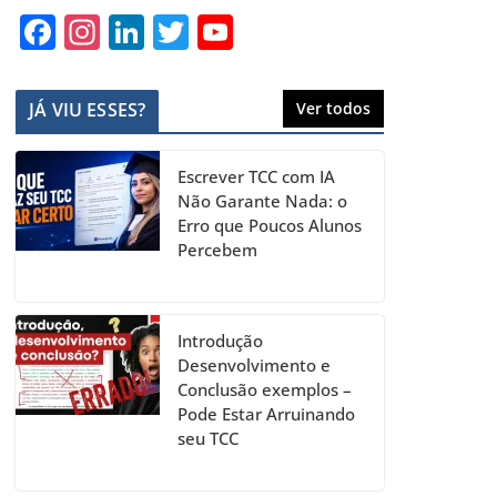
F
In
Li
T
Y
a
st
n
w
o
c
a
k
itt
u
JÁ VIU ESSES?
Ver todos
e
gr
e
er
T
b
a
dI
u
Escrever TCC com IA
o
m
n
b
Não Garante Nada: o
Erro que Poucos Alunos
o
e
Percebem
k
C
h
a
Introdução
Desenvolvimento e
n
Conclusão exemplos –
n
Pode Estar Arruinando
seu TCC
el