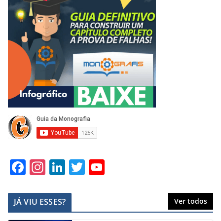
F
In
Li
T
Y
a
st
n
w
o
c
a
k
itt
u
JÁ VIU ESSES?
Ver todos
e
gr
e
er
T