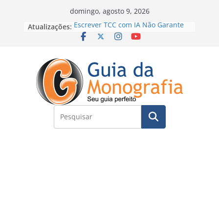
Skip
domingo, agosto 9, 2026
to
Atualizações:
Escrever TCC com IA Não Garante
Nada: o Erro que Poucos Alunos
content
Percebem
Introdução Desenvolvimento e
Conclusão exemplos – Pode Estar
Arruinando seu TCC
Posso publicar meu TCC como livro
e me tornar Best-Seller?
Como Fazer um TCC com IA: O
Método que Está Mudando a Forma
de Escrever Artigos Científicos
O conceito solto é o motivo de o
seu TCC ou artigo entrar em
revisões infinitas