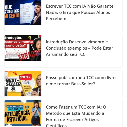
b
a
dI
u
Escrever TCC com IA Não Garante
o
m
n
b
Nada: o Erro que Poucos Alunos
Percebem
o
e
k
C
h
Introdução Desenvolvimento e
a
Conclusão exemplos – Pode Estar
Arruinando seu TCC
n
n
el
Posso publicar meu TCC como livro
e me tornar Best-Seller?
Como Fazer um TCC com IA: O
Método que Está Mudando a
Forma de Escrever Artigos
Científicos