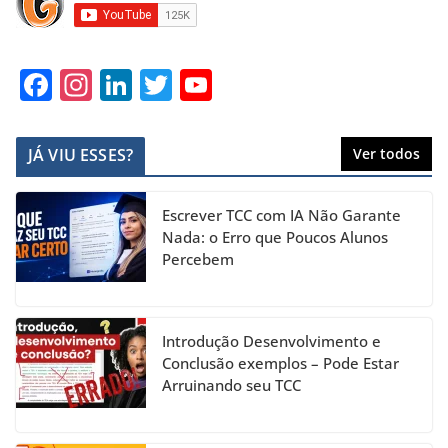
F
In
Li
T
Y
a
st
n
w
o
c
a
k
itt
u
JÁ VIU ESSES?
Ver todos
e
gr
e
er
T
b
a
dI
u
Escrever TCC com IA Não Garante
o
m
n
b
Nada: o Erro que Poucos Alunos
Percebem
o
e
k
C
h
Introdução Desenvolvimento e
a
Conclusão exemplos – Pode Estar
Arruinando seu TCC
n
n