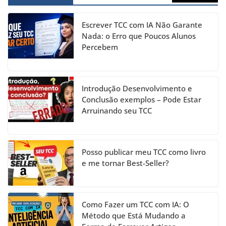
e
gr
e
er
T
b
a
dI
u
Escrever TCC com IA Não Garante
o
m
n
b
Nada: o Erro que Poucos Alunos
Percebem
o
e
k
C
h
Introdução Desenvolvimento e
a
Conclusão exemplos – Pode Estar
Arruinando seu TCC
n
n
el
Posso publicar meu TCC como livro
e me tornar Best-Seller?
Como Fazer um TCC com IA: O
Método que Está Mudando a