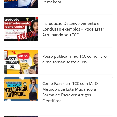
Percebem
o
e
k
C
h
Introdução Desenvolvimento e
a
Conclusão exemplos – Pode Estar
Arruinando seu TCC
n
n
el
Posso publicar meu TCC como livro
e me tornar Best-Seller?
Como Fazer um TCC com IA: O
Método que Está Mudando a
Forma de Escrever Artigos
Científicos