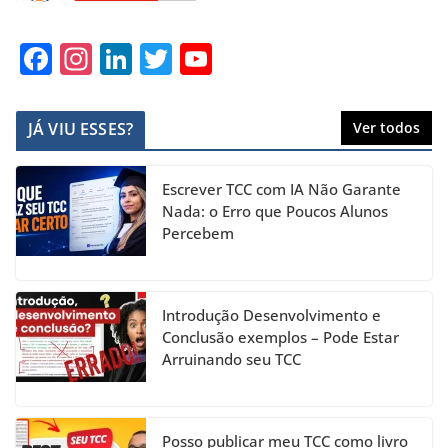
F
In
Li
T
Y
a
st
n
w
o
c
a
k
itt
u
JÁ VIU ESSES?
Ver todos
e
gr
e
er
T
b
a
dI
u
Escrever TCC com IA Não Garante
o
m
n
b
Nada: o Erro que Poucos Alunos
Percebem
o
e
k
C
h
Introdução Desenvolvimento e
a
Conclusão exemplos – Pode Estar
Arruinando seu TCC
n
n
el
Posso publicar meu TCC como livro