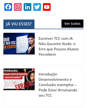
F
In
Li
T
Y
a
st
n
w
o
c
a
k
itt
u
JÁ VIU ESSES?
Ver todos
e
gr
e
er
T
b
a
dI
u
Escrever TCC com IA
o
m
n
b
Não Garante Nada: o
Erro que Poucos Alunos
o
e
Percebem
k
C
h
a
Introdução
Desenvolvimento e
n
Conclusão exemplos –
n
Pode Estar Arruinando
seu TCC
el