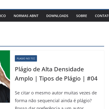
ICO
NORMAS ABNT
DOWNLOADS
SOBRE
CONTAT
PLAGIO NO TCC
Plágio de Alta Densidade
Amplo | Tipos de Plágio | #04
Se citar o mesmo autor muitas vezes de
forma não sequencial ainda é plágio?
Posso dar preferência a um autor