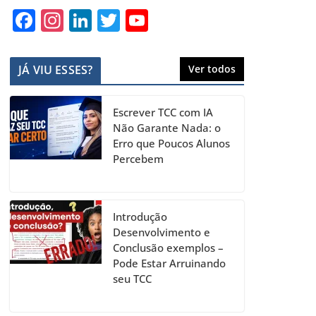
F
In
Li
T
Y
a
st
n
w
o
c
a
k
itt
u
JÁ VIU ESSES?
Ver todos
e
gr
e
er
T
b
a
dI
u
Escrever TCC com IA
o
m
n
b
Não Garante Nada: o
Erro que Poucos Alunos
o
e
Percebem
k
C
h
a
Introdução
Desenvolvimento e
n
Conclusão exemplos –
n
Pode Estar Arruinando
seu TCC
el