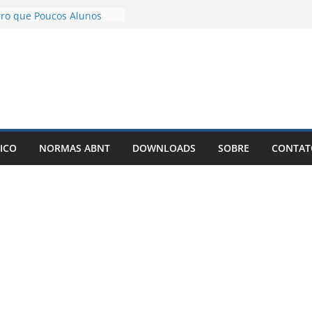
TCC com IA Não Garante
rro que Poucos Alunos
o Desenvolvimento e
 exemplos – Pode Estar
o seu TCC
licar meu TCC como livro
r Best-Seller?
r um TCC com IA: O
ue Está Mudando a Forma
ICO
NORMAS ABNT
DOWNLOADS
SOBRE
CONTAT
r Artigos Científicos
 solto é o motivo de o
u artigo entrar em
nfinitas