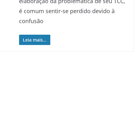
elaboração da problemática de seu TCC,
é comum sentir-se perdido devido à
confusão
Leia mais...