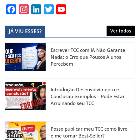
F
In
Li
T
Y
a
st
n
w
o
c
a
k
itt
u
JÁ VIU ESSES?
Ver todos
e
gr
e
er
T
b
a
dI
u
Escrever TCC com IA Não Garante
o
m
n
b
Nada: o Erro que Poucos Alunos
Percebem
o
e
k
C
h
Introdução Desenvolvimento e
a
Conclusão exemplos – Pode Estar
Arruinando seu TCC
n
n
el
Posso publicar meu TCC como livro
e me tornar Best-Seller?