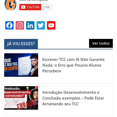
F
In
Li
T
Y
a
st
n
w
o
c
a
k
itt
u
JÁ VIU ESSES?
Ver todos
e
gr
e
er
T
b
a
dI
u
Escrever TCC com IA Não Garante
o
m
n
b
Nada: o Erro que Poucos Alunos
Percebem
o
e
k
C
h
Introdução Desenvolvimento e
a
Conclusão exemplos – Pode Estar
Arruinando seu TCC
n