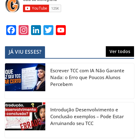
F
In
Li
T
Y
a
st
n
w
o
c
a
k
itt
u
JÁ VIU ESSES?
Ver todos
e
gr
e
er
T
b
a
dI
u
Escrever TCC com IA Não Garante
o
m
n
b
Nada: o Erro que Poucos Alunos
Percebem
o
e
k
C
h
Introdução Desenvolvimento e
a
Conclusão exemplos – Pode Estar
Arruinando seu TCC
n