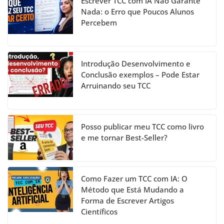
Escrever TCC com IA Não Garante
o
m
n
b
Nada: o Erro que Poucos Alunos
Percebem
o
e
k
C
h
Introdução Desenvolvimento e
a
Conclusão exemplos – Pode Estar
Arruinando seu TCC
n
n
el
Posso publicar meu TCC como livro
e me tornar Best-Seller?
Como Fazer um TCC com IA: O
Método que Está Mudando a
Forma de Escrever Artigos
Científicos