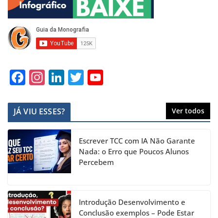
F
In
Li
T
Y
a
st
n
w
o
c
a
k
itt
u
JÁ VIU ESSES?
Ver todos
e
gr
e
er
T
b
a
dI
u
Escrever TCC com IA Não Garante
o
m
n
b
Nada: o Erro que Poucos Alunos
Percebem
o
e
k
C
h
Introdução Desenvolvimento e
a
Conclusão exemplos – Pode Estar