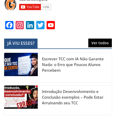
F
In
Li
T
Y
a
st
n
w
o
c
a
k
itt
u
JÁ VIU ESSES?
Ver todos
e
gr
e
er
T
b
a
dI
u
Escrever TCC com IA Não Garante
o
m
n
b
Nada: o Erro que Poucos Alunos
Percebem
o
e
k
C
h
Introdução Desenvolvimento e
a
Conclusão exemplos – Pode Estar
Arruinando seu TCC
n