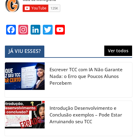
F
In
Li
T
Y
a
st
n
w
o
c
a
k
itt
u
JÁ VIU ESSES?
Ver todos
e
gr
e
er
T
b
a
dI
u
Escrever TCC com IA Não Garante
o
m
n
b
Nada: o Erro que Poucos Alunos
Percebem
o
e
k
C
h
Introdução Desenvolvimento e
a
Conclusão exemplos – Pode Estar
Arruinando seu TCC
n