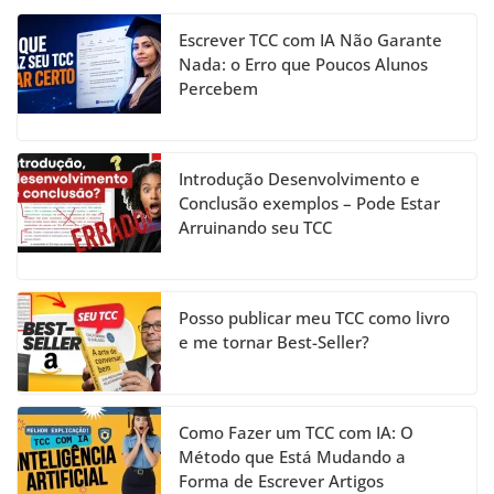
e
gr
e
er
T
b
a
dI
u
Escrever TCC com IA Não Garante
o
m
n
b
Nada: o Erro que Poucos Alunos
Percebem
o
e
k
C
h
Introdução Desenvolvimento e
a
Conclusão exemplos – Pode Estar
Arruinando seu TCC
n
n
el
Posso publicar meu TCC como livro
e me tornar Best-Seller?
Como Fazer um TCC com IA: O
Método que Está Mudando a
Forma de Escrever Artigos