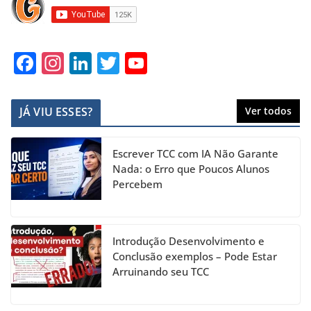
F
In
Li
T
Y
a
st
n
w
o
c
a
k
itt
u
JÁ VIU ESSES?
Ver todos
e
gr
e
er
T
b
a
dI
u
Escrever TCC com IA Não Garante
o
m
n
b
Nada: o Erro que Poucos Alunos
Percebem
o
e
k
C
h
Introdução Desenvolvimento e
a
Conclusão exemplos – Pode Estar
Arruinando seu TCC
n
n