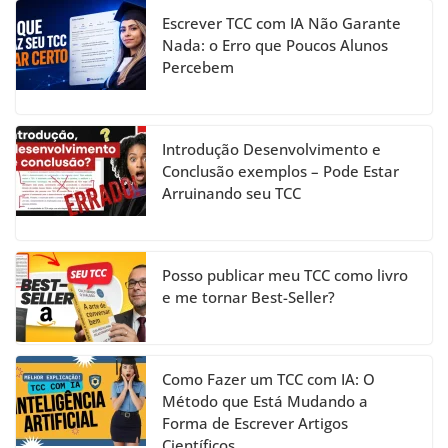
b
a
dI
u
Escrever TCC com IA Não Garante
o
m
n
b
Nada: o Erro que Poucos Alunos
Percebem
o
e
k
C
h
Introdução Desenvolvimento e
a
Conclusão exemplos – Pode Estar
Arruinando seu TCC
n
n
el
Posso publicar meu TCC como livro
e me tornar Best-Seller?
Como Fazer um TCC com IA: O
Método que Está Mudando a
Forma de Escrever Artigos
Científicos